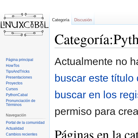
Categoría
Discusión
Categoría:Pyt
Ir
Ir
Actualmente no ha
Página principal
a
a
HowTos
la
la
TipsAndTricks
buscar este título
navegación
búsqueda
Presentaciones
Proyectos
Cursos
buscar en los reg
PythonCabal
Pronunciación de
Términos
permiso para crea
Navegación
Portal de la comunidad
Páginas en la c
Actualidad
Cambios recientes