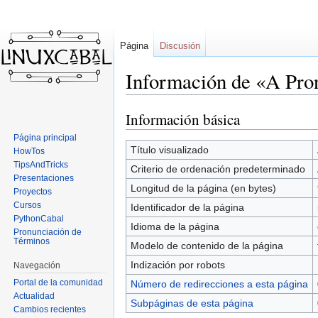
Página
Discusión
Información de «A Pro
Información básica
Ir
Ir
a
a
Página principal
la
la
Título visualizado
HowTos
navegación
búsqueda
TipsAndTricks
Criterio de ordenación predeterminado
Presentaciones
Longitud de la página (en bytes)
Proyectos
Cursos
Identificador de la página
PythonCabal
Idioma de la página
Pronunciación de
Términos
Modelo de contenido de la página
Indización por robots
Navegación
Portal de la comunidad
Número de redirecciones a esta página
Actualidad
Subpáginas de esta página
Cambios recientes