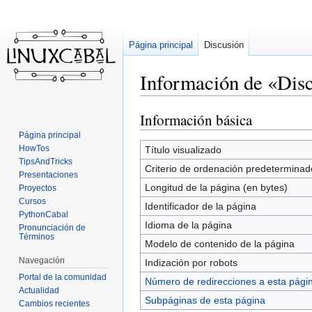
Página principal
Discusión
Información de «Disc
Información básica
Ir
Ir
a
a
Página principal
la
la
HowTos
Título visualizado
TipsAndTricks
navegación
búsqueda
Criterio de ordenación predeterminad
Presentaciones
Longitud de la página (en bytes)
Proyectos
Cursos
Identificador de la página
PythonCabal
Idioma de la página
Pronunciación de
Términos
Modelo de contenido de la página
Navegación
Indización por robots
Portal de la comunidad
Número de redirecciones a esta pági
Actualidad
Subpáginas de esta página
Cambios recientes