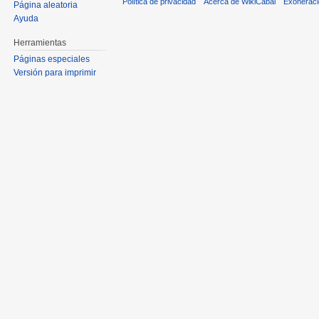
Política de privacidad
Acerca de WikiCabal
Exonerac
Página aleatoria
Ayuda
Herramientas
Páginas especiales
Versión para imprimir