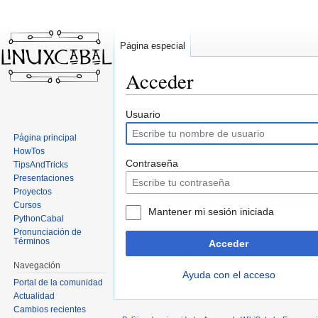
Página especial
Acceder
Ir
Ir
Usuario
a
a
Página principal
la
la
HowTos
navegación
búsqueda
Contraseña
TipsAndTricks
Presentaciones
Proyectos
Cursos
Mantener mi sesión iniciada
PythonCabal
Pronunciación de
Términos
Acceder
Navegación
Ayuda con el acceso
Portal de la comunidad
Actualidad
Cambios recientes