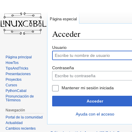
Página especial
Acceder
Ir
Ir
Usuario
a
a
Página principal
la
la
HowTos
navegación
búsqueda
Contraseña
TipsAndTricks
Presentaciones
Proyectos
Cursos
Mantener mi sesión iniciada
PythonCabal
Pronunciación de
Términos
Acceder
Navegación
Ayuda con el acceso
Portal de la comunidad
Actualidad
Cambios recientes