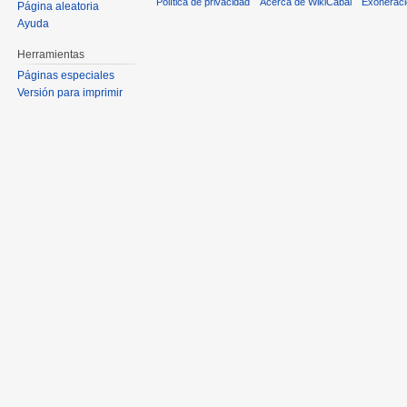
Política de privacidad
Acerca de WikiCabal
Exonerac
Página aleatoria
Ayuda
Herramientas
Páginas especiales
Versión para imprimir