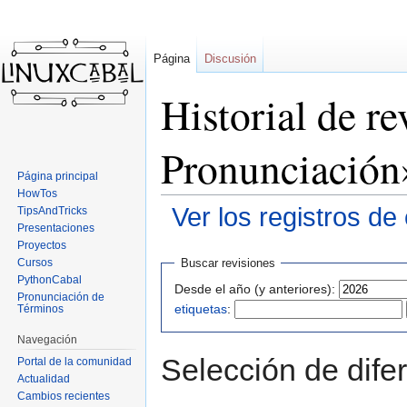
Página
Discusión
Historial de r
Pronunciación
Página principal
HowTos
Ver los registros de
TipsAndTricks
Presentaciones
Proyectos
Ir
Ir
Cursos
Buscar revisiones
a
a
PythonCabal
Desde el año (y anteriores):
la
la
Pronunciación de
etiquetas
:
Términos
navegación
búsqueda
Navegación
Selección de difer
Portal de la comunidad
Actualidad
Cambios recientes