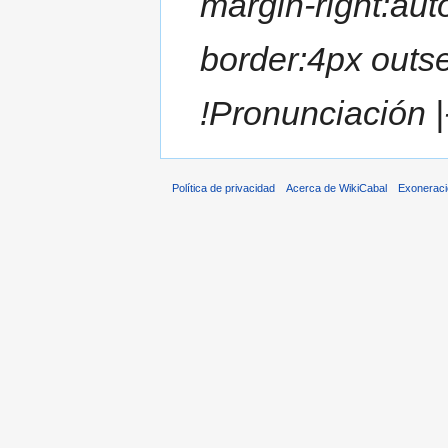
margin-right:aut
border:4px outse
!Pronunciación |- 
Política de privacidad
Acerca de WikiCabal
Exonerac