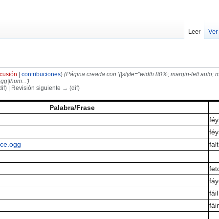
Leer
Ver
scusión
|
contribuciones
)
(Página creada con '{|style="width:80%; margin-left:auto; m
gg|thum...')
if) | Revisión siguiente → (dif)
Palabra/Frase
féy
féy
nce.ogg
fal
fet
fáy
fáil
fái