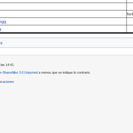
for
ogg
g
os
 las 14:41.
ion-ShareAlike 3.0 Unported
a menos que se indique lo contrario.
eraciones