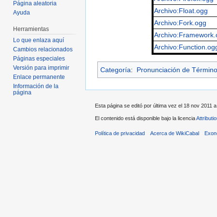
Página aleatoria
Archivo:Float.ogg
Ayuda
Archivo:Fork.ogg
Herramientas
Archivo:Framework.
Lo que enlaza aquí
Archivo:Function.og
Cambios relacionados
Páginas especiales
Versión para imprimir
Categoría
:
Pronunciación de Términ
Enlace permanente
Información de la
página
Esta página se editó por última vez el 18 nov 2011 a
El contenido está disponible bajo la licencia
Attribut
Política de privacidad
Acerca de WikiCabal
Exon