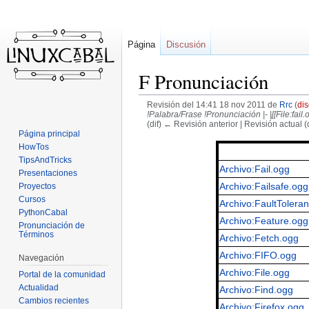
Página
Discusión
F Pronunciación
Revisión del 14:41 18 nov 2011 de
Rrc
(
di
!Palabra/Frase !Pronunciación |- |[[File:fail.o
(dif) ← Revisión anterior | Revisión actual (d
Página principal
Ir
Ir
HowTos
TipsAndTricks
a
a
Archivo:Fail.ogg
Presentaciones
la
la
Archivo:Failsafe.ogg
Proyectos
navegación
búsqueda
Cursos
Archivo:FaultTolera
PythonCabal
Archivo:Feature.ogg
Pronunciación de
Términos
Archivo:Fetch.ogg
Archivo:FIFO.ogg
Navegación
Archivo:File.ogg
Portal de la comunidad
Actualidad
Archivo:Find.ogg
Cambios recientes
Archivo:Firefox.ogg