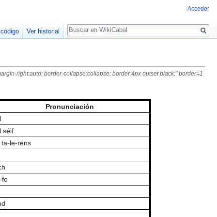
Acceder
Buscar
 código
Ver historial
argin-right:auto; border-collapse:collapse; border:4px outset black;" border=1
Pronunciación
l
l séif
t ta-le-rens
ch
-fo
nd