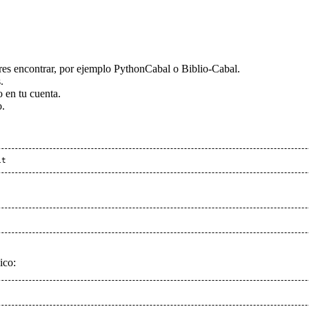
res encontrar, por ejemplo PythonCabal o Biblio-Cabal.
.
o en tu cuenta.
o.
it
ico: