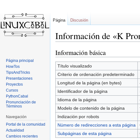
Página
Discusión
Información de «K Pro
Información básica
Ir
Ir
a
a
Página principal
la
la
Título visualizado
HowTos
navegación
búsqueda
TipsAndTricks
Criterio de ordenación predeterminado
Presentaciones
Longitud de la página (en bytes)
Proyectos
Cursos
Identificador de la página
PythonCabal
Idioma de la página
Pronunciación de
Términos
Modelo de contenido de la página
Indización por robots
Navegación
Portal de la comunidad
Número de redirecciones a esta página
Actualidad
Subpáginas de esta página
Cambios recientes