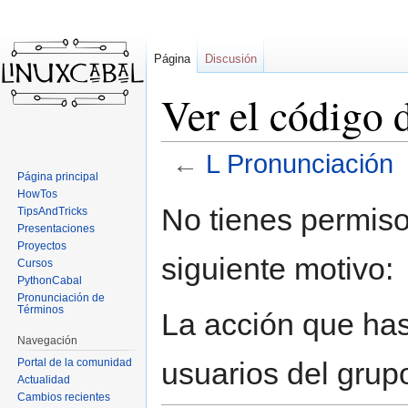
Página
Discusión
Ver el código 
←
L Pronunciación
Página principal
HowTos
Ir
Ir
No tienes permiso
TipsAndTricks
a
a
Presentaciones
la
la
Proyectos
siguiente motivo:
navegación
búsqueda
Cursos
PythonCabal
Pronunciación de
Términos
La acción que has 
Navegación
Portal de la comunidad
usuarios del grup
Actualidad
Cambios recientes