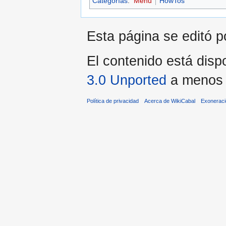
Categorías
:
Menu
HowTos
Esta página se editó po
El contenido está dispo
3.0 Unported
a menos q
Política de privacidad
Acerca de WikiCabal
Exonerac