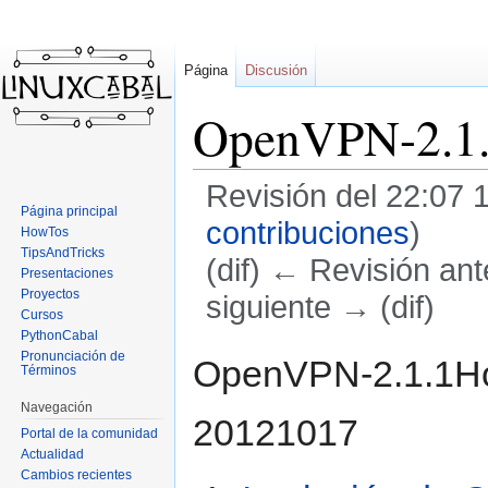
Página
Discusión
OpenVPN-2.1
Revisión del 22:07 
Página principal
contribuciones
)
HowTos
TipsAndTricks
(dif) ← Revisión ante
Presentaciones
Proyectos
siguiente → (dif)
Cursos
PythonCabal
Ir
Ir
Pronunciación de
OpenVPN-2.1.1Ho
Términos
a
a
la
la
Navegación
20121017
navegación
búsqueda
Portal de la comunidad
Actualidad
Cambios recientes