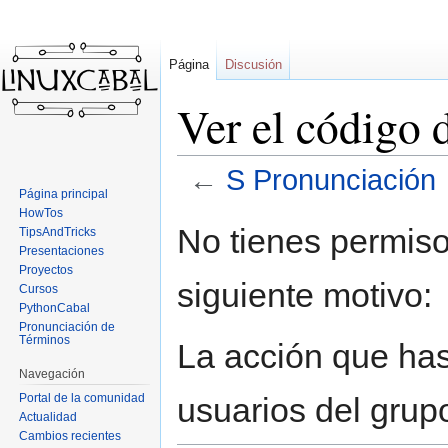
Página
Discusión
Ver el código 
←
S Pronunciación
Página principal
HowTos
Ir
Ir
No tienes permiso
TipsAndTricks
a
a
Presentaciones
la
la
Proyectos
siguiente motivo:
navegación
búsqueda
Cursos
PythonCabal
Pronunciación de
Términos
La acción que has 
Navegación
Portal de la comunidad
usuarios del grup
Actualidad
Cambios recientes