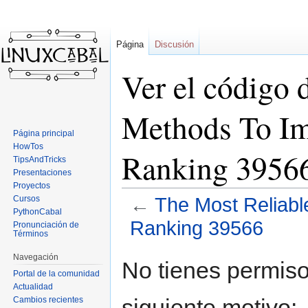
Página
Discusión
Ver el código 
Methods To Im
Página principal
HowTos
Ranking 3956
TipsAndTricks
Presentaciones
Proyectos
Cursos
←
The Most Reliab
PythonCabal
Ranking 39566
Pronunciación de
Términos
Navegación
Ir
Ir
No tienes permiso
a
a
Portal de la comunidad
Actualidad
la
la
siguiente motivo:
Cambios recientes
navegación
búsqueda