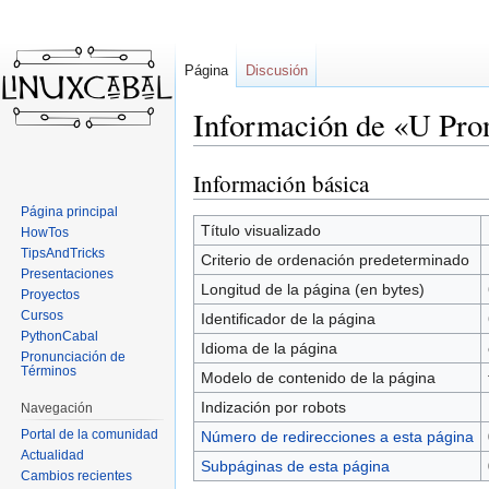
Página
Discusión
Información de «U Pro
Información básica
Ir
Ir
a
a
Página principal
la
la
Título visualizado
HowTos
navegación
búsqueda
TipsAndTricks
Criterio de ordenación predeterminado
Presentaciones
Longitud de la página (en bytes)
Proyectos
Cursos
Identificador de la página
PythonCabal
Idioma de la página
Pronunciación de
Términos
Modelo de contenido de la página
Indización por robots
Navegación
Portal de la comunidad
Número de redirecciones a esta página
Actualidad
Subpáginas de esta página
Cambios recientes