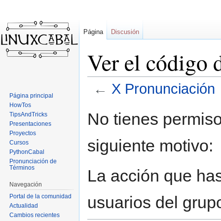
Página
Discusión
Ver el código
←
X Pronunciación
Página principal
HowTos
Ir
Ir
No tienes permiso
TipsAndTricks
a
a
Presentaciones
la
la
Proyectos
siguiente motivo:
navegación
búsqueda
Cursos
PythonCabal
Pronunciación de
Términos
La acción que has 
Navegación
Portal de la comunidad
usuarios del grup
Actualidad
Cambios recientes