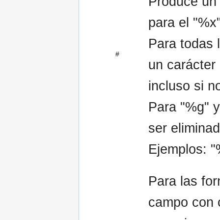
Produce un 0
para el "%x
Para todas l
#
un carácter
incluso si n
Para "%g" y
ser elimina
Ejemplos: "
Para las fo
campo con c