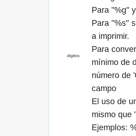
Para "%g" y
Para "%s" s
a imprimir.
Para conver
.digitos
mínimo de d
número de '0
campo
El uso de un
mismo que 
Ejemplos: %