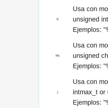
Usa con modi
unsigned in
h
Ejemplos: "
Usa con mod
unsigned ch
hh
Ejemplos: "
Usa con mod
intmax_t or 
j
Ejemplos: "