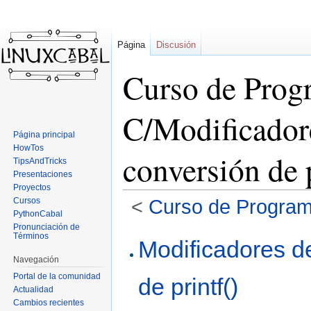
Página
Discusión
Curso de Prog
C/Modificadore
Página principal
HowTos
conversión de p
TipsAndTricks
Presentaciones
Proyectos
Cursos
<
Curso de Program
PythonCabal
Pronunciación de
Términos
Ir
Ir
Modificadores d
a
a
Navegación
la
la
Portal de la comunidad
de printf()
navegación
búsqueda
Actualidad
Cambios recientes