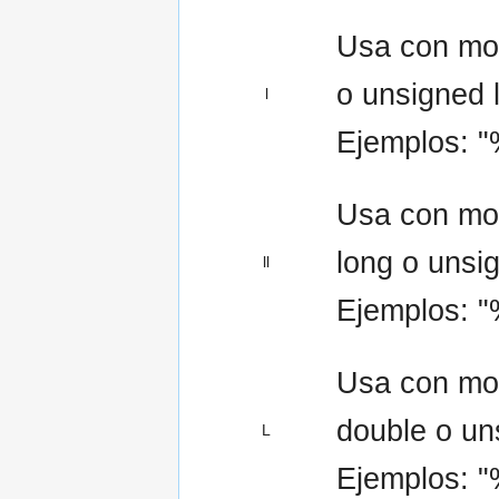
Usa con mod
o unsigned l
l
Ejemplos: "
Usa con mod
long o unsig
ll
Ejemplos: "%
Usa con mod
double o uns
L
Ejemplos: "