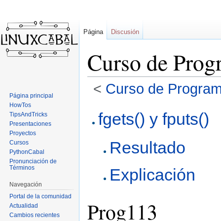
Página
Discusión
Curso de Prog
<
Curso de Program
Página principal
HowTos
Ir
Ir
fgets() y fputs()
TipsAndTricks
a
a
Presentaciones
la
la
Proyectos
Resultado
navegación
búsqueda
Cursos
PythonCabal
Pronunciación de
Términos
Explicación
Navegación
Portal de la comunidad
Prog113
Actualidad
Cambios recientes