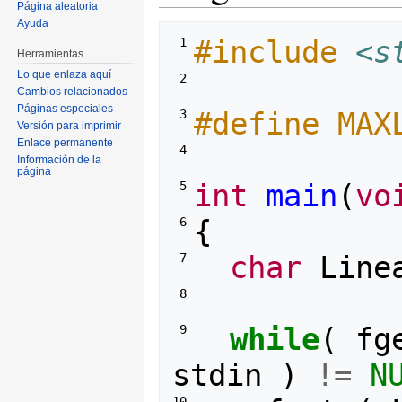
Página aleatoria
Ayuda
#include
<s
 1 
Herramientas
Lo que enlaza aquí
 2 
Cambios relacionados
Páginas especiales
#define MAX
 3 
Versión para imprimir
Enlace permanente
 4 
Información de la
página
int
main
(
vo
 5 
{
 6 
char
Line
 7 
 8 
while
(
fg
 9 
stdin
)
!=
N
10 