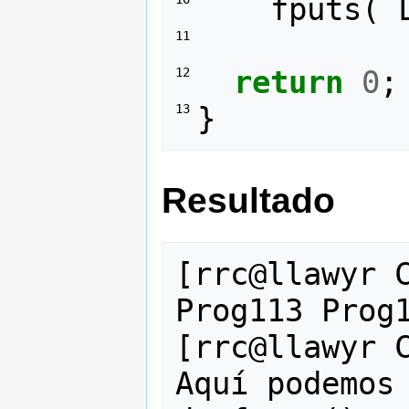
fputs
(
11 
return
0
;
12 
}
13 
Resultado
[rrc@llawyr C
Prog113 Prog1
[rrc@llawyr C
Aquí podemos 