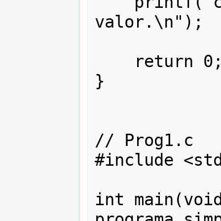
    printf("come más a mantener su 
valor.\n");

    return 0;

}

// Prog1.c

#include <std
int main(void
programa simp