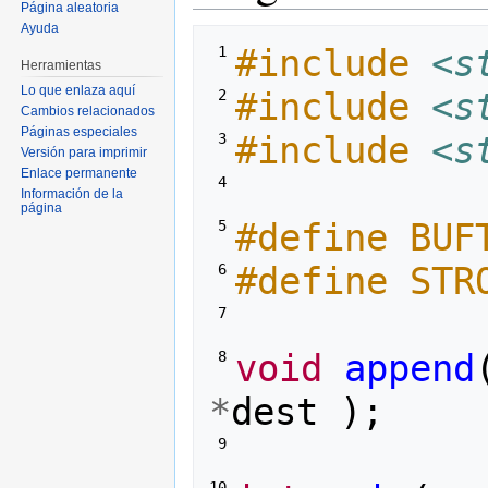
Página aleatoria
Ayuda
#include
<s
 1 
Herramientas
Lo que enlaza aquí
#include
<s
 2 
Cambios relacionados
Páginas especiales
#include
<s
 3 
Versión para imprimir
Enlace permanente
 4 
Información de la
página
#define BUF
 5 
#define STR
 6 
 7 
void
append
 8 
*
dest
);
 9 
10 