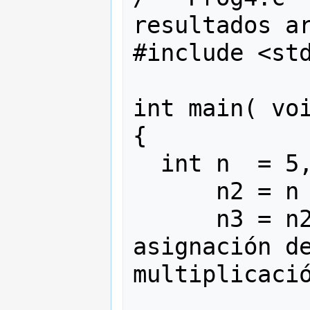
resultados ar
#include <std
int main( voi
{

  int n  = 5,

      n2 = n * n,

      n3 = n2 * n; /* decleración y 
asignación de
multiplicació