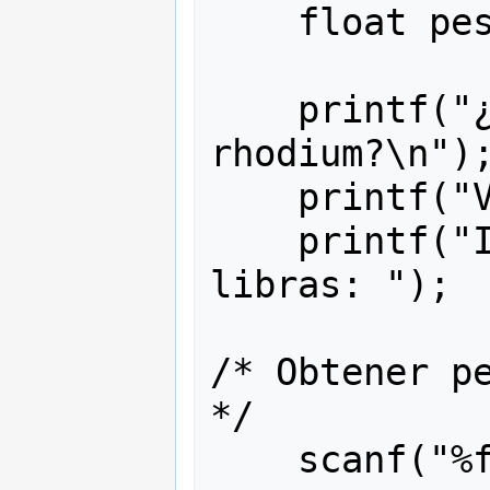
    float peso; 

    printf("¿Vale usted su peso en 
rhodium?\n");
    printf("Vamos a ver.\n");

    printf("Ingrese su peso en 
libras: ");

/* Obtener peso del usua
*/

    scanf("%f", &peso);
