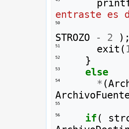
print
entraste es 
50 
STROZO
-
2
)
exit
(
51 
}
52 
else
53 
*
(
Arc
54 
ArchivoFuent
55 
if
(
str
56 