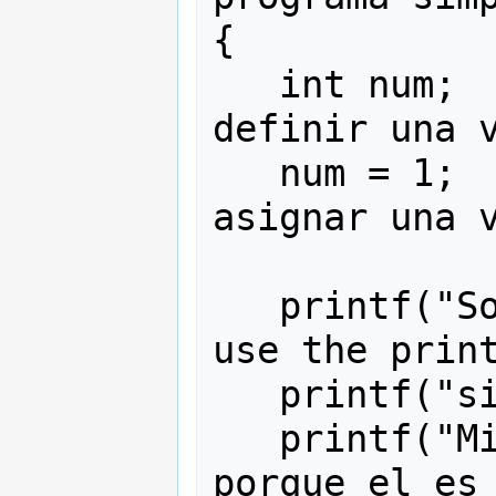
{

   int num;                  /* 
definir una v
   num = 1;                  /* 
asignar una v
   printf("Soy una computadora "); /* 
use the print
   printf("simple.\n");

   printf("Mi número favorito es %d 
porque el es 