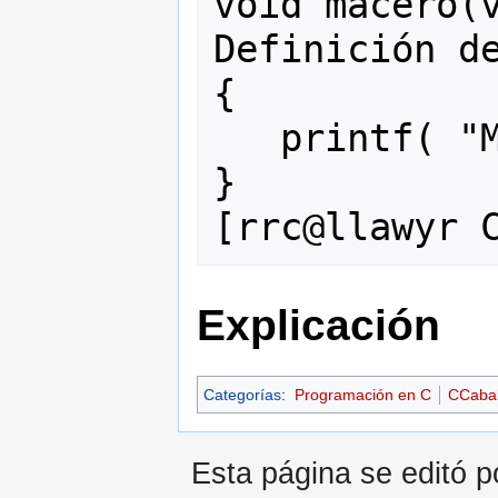
void macero(v
Definición de
{

   printf( "Me llamaste, señor?\n" );

} 

Explicación
Categorías
:
Programación en C
CCaba
Esta página se editó po