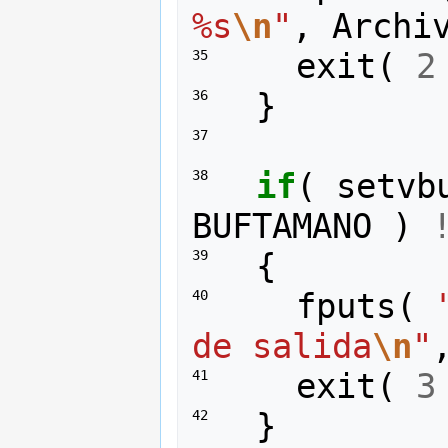
%s
\n
"
,
Archi
exit
(
2
35 
}
36 
37 
if
(
setvb
38 
BUFTAMANO
)
{
39 
fputs
(
40 
de salida
\n
"
exit
(
3
41 
}
42 