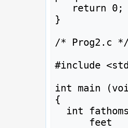
   return 0;

}

/* Prog2.c */
#include <std
int main (voi
{

  int fathoms = 2,

      feet    = 6 * fathoms;
