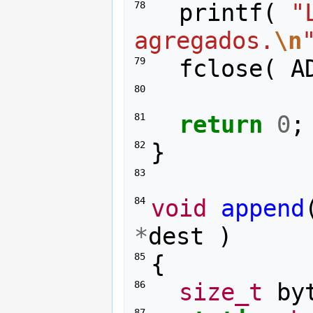
printf
(
"
78 
agregados.
\n
fclose
(
A
79 
80 
return
0
;
81 
}
82 
83 
void
append
84 
*
dest
)
{
85 
size_t
by
86 
87 