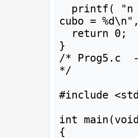
  printf( "n = %d, n cuadrado = %d, n 
cubo = %d\n",
  return 0;

}

/* Prog5.c  -- floa
*/

#include <std
int main(void
{
