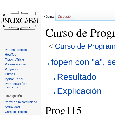
Página
Discusión
Curso de Prog
<
Curso de Program
Página principal
HowTos
Ir
Ir
fopen con "a", se
TipsAndTricks
a
a
Presentaciones
la
la
Proyectos
Resultado
navegación
búsqueda
Cursos
PythonCabal
Pronunciación de
Términos
Explicación
Navegación
Portal de la comunidad
Prog115
Actualidad
Cambios recientes