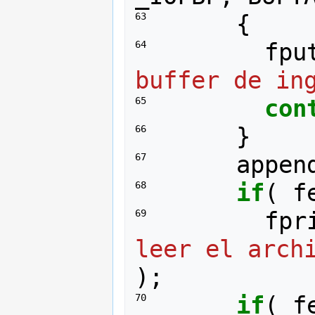
{
63 
fpu
64 
buffer de in
con
65 
}
66 
appen
67 
if
(
f
68 
fpr
69 
leer el arch
);
if
(
f
70 