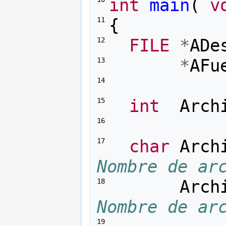
int
main
(
v
{
11 
FILE
*
ADe
12 
*
AFu
13 
14 
int
Arch
15 
16 
char
Arch
17 
Nombre de ar
Arch
18 
Nombre de ar
19 