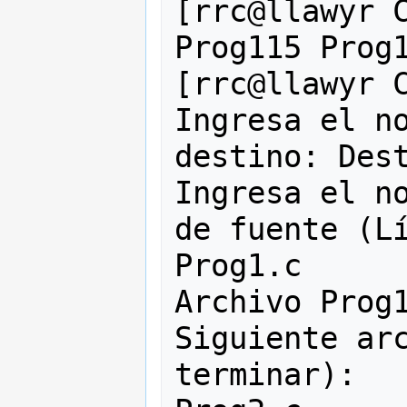
[rrc@llawyr C
Prog115 Prog1
[rrc@llawyr C
Ingresa el no
destino: Dest
Ingresa el no
de fuente (Lí
Prog1.c

Archivo Prog1
Siguiente arc
terminar):
