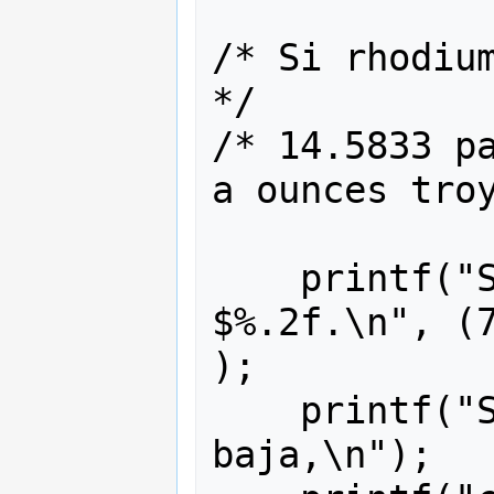
/* Si rhodium vale $7
*/

/* 14.5833 pa
a ounces troy
    printf("Su peso en rhodium vale 
$%.2f.\n", (7
);

    printf("Si el valor de rhodium 
baja,\n");
