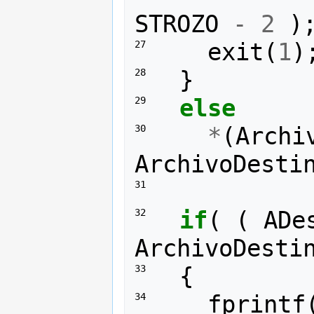
STROZO
-
2
)
exit
(
1
)
27 
}
28 
else
29 
*
(
Archi
30 
ArchivoDesti
31 
if
(
(
ADe
32 
ArchivoDesti
{
33 
fprintf
34 