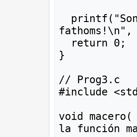
  printf("Son %d pies en %d 
fathoms!\n", 
  return 0;

}

// Prog3.c

#include <std
void macero( 
la función ma