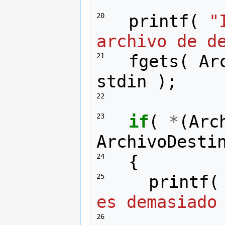
printf
(
"
20 
archivo de d
fgets
(
Ar
21 
stdin
);
22 
if
(
*
(
Arc
23 
ArchivoDesti
{
24 
printf
(
25 
es demasiado
26 