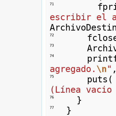
fpr
71 
escribir el 
ArchivoDesti
fclos
72 
Archi
73 
print
74 
agregado.
\n
"
puts
(
75 
(Línea vacio
}
76 
}
77 