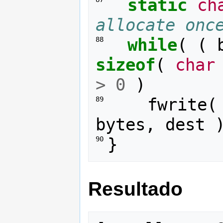
static
ch
allocate onc
while
(
(
88 
sizeof
(
char
>
0
)
fwrite
(
89 
bytes
,
dest
}
90 
Resultado