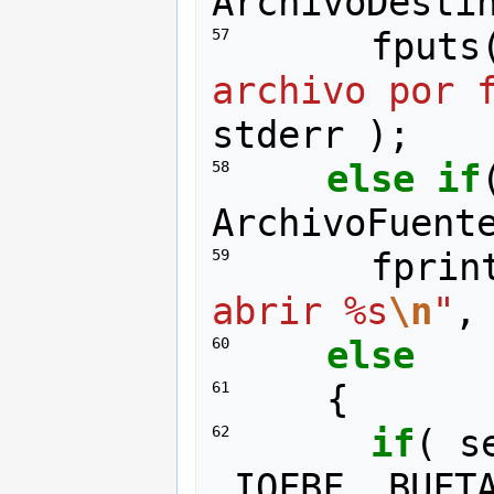
ArchivoDesti
fputs
57 
archivo por 
stderr
);
else
if
58 
ArchivoFuent
fprin
59 
abrir %s
\n
"
,
else
60 
{
61 
if
(
s
62 
_IOFBF
,
BUFT