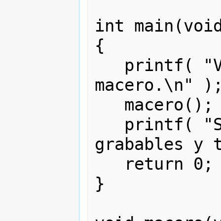
int main(void
{ 

   printf( "Voy a convocar el 
macero.\n" );
   macero();

   printf( "Si. Me traen algunos DVDs 
grabables y t
   return 0;

}
