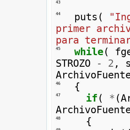
43 
puts
(
"In
44 
primer archiv
para termina
while
(
fg
45 
STROZO
-
2
,
ArchivoFuent
{
46 
if
(
*
(
A
47 
ArchivoFuent
{
48 
49 