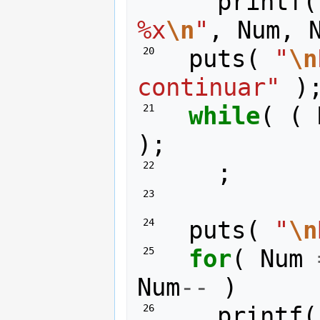
printf
(
%x
\n
"
,
Num
,
puts
(
"
\n
 20 
continuar"
)
while
(
(
 21 
);
;
 22 
 23 
puts
(
"
\n
 24 
for
(
Num
 25 
Num
--
)
printf
(
 26 