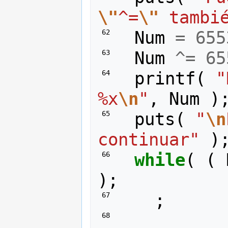
\"
^=
\"
 tambi
Num
=
655
 62 
Num
^=
65
 63 
printf
(
"
 64 
%x
\n
"
,
Num
)
puts
(
"
\n
 65 
continuar"
)
while
(
(
 66 
);
;
 67 
 68 