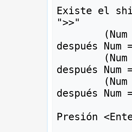
Existe el shi
">>"

        (Num >> 1) Nos da 7fffffff y 
después Num =
        (Num >> 2) Nos da 3fffffff y 
después Num =
        (Num >> 3) Nos da 1fffffff y 
después Num =
Presión <Ente