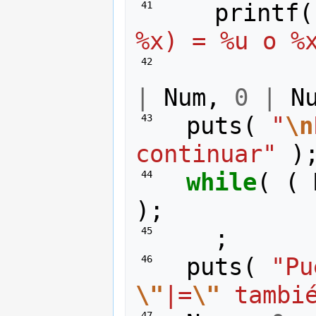
printf
(
 41 
%x) = %u o %
 42 
|
Num
,
0
|
N
puts
(
"
\n
 43 
continuar"
)
while
(
(
 44 
);
;
 45 
puts
(
 46 
\"
|=
\"
 tambi
 47 