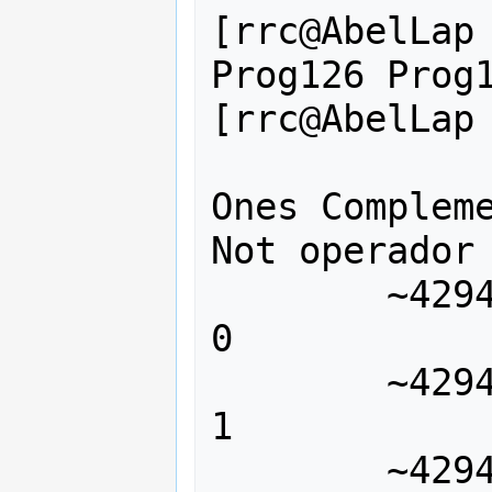
[rrc@AbelLap 
Prog126 Prog1
[rrc@AbelLap 
Ones Compleme
Not operador 
	~4294967295 o ~ffffffff = 0 o 
0

	~4294967294 o ~fffffffe = 1 o 
1

	~4294967293 o ~fffffffd = 2 o 