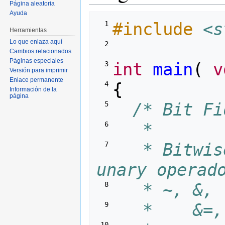
Página aleatoria
Ayuda
#include
<s
  1 
Herramientas
Lo que enlaza aquí
  2 
Cambios relacionados
Páginas especiales
int
main
(
v
  3 
Versión para imprimir
Enlace permanente
{
  4 
Información de la
página
/* Bit Fi
  5 
   *
  6 
   * Bitwis
  7 
unary operad
   * ~, &, 
  8 
   *    &=,
  9 
 10 