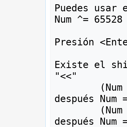
Puedes usar e
Num ^= 65528 
Presión <Ente
Existe el shi
"<<"

	(Num << 1) Nos da fffffffe y 
después Num =
	(Num << 2) Nos da fffffffc y 
después Num =