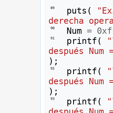
puts
(
"Ex
 89 
derecha oper
Num
=
0xf
 90 
printf
(
"
 91 
después Num 
);
printf
(
"
 92 
después Num 
);
printf
(
"
 93 
después Num 