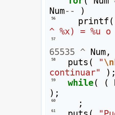
for
(
Num
Num
--
)
printf
(
 56 
^ %x) = %u o
 57 
65535
^
Num
,
puts
(
"
\n
 58 
continuar"
)
while
(
(
 59 
);
;
 60 
puts
(
 61 