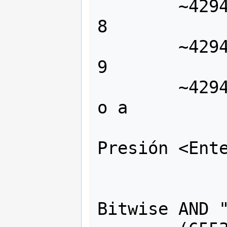
	~4294967287 o ~fffffff7 = 8 o 
8

	~4294967286 o ~fffffff6 = 9 o 
9

	~4294967285 o ~fffffff5 = 10 
o a

Presión <Ente
Bitwise AND "