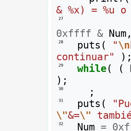
& %x) = %u o
 27 
0xffff
&
Num
puts
(
"
\n
 28 
continuar"
)
while
(
(
 29 
);
;
 30 
puts
(
 31 
\"
&=
\"
 tambi
Num
=
0xf
 32 