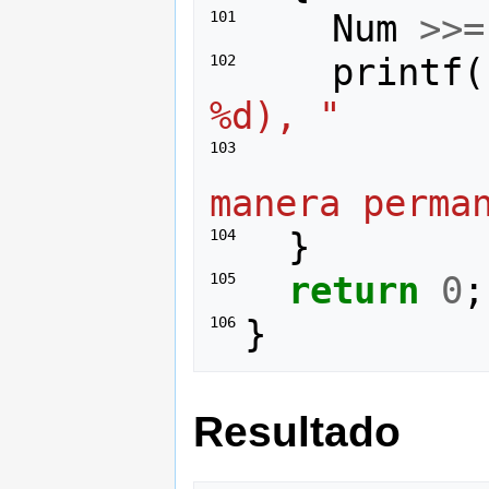
Num
>>=
101 
printf
(
102 
%d), "
103 
manera perma
}
104 
return
0
;
105 
}
106 
Resultado