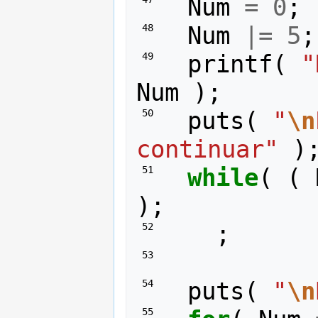
Num
=
0
;
Num
|=
5
;
 48 
printf
(
"
 49 
Num
);
puts
(
"
\n
 50 
continuar"
)
while
(
(
 51 
);
;
 52 
 53 
puts
(
"
\n
 54 
 55 