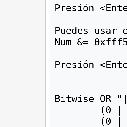
Presión <Ente
Puedes usar e
Num &= 0xfff5
Presión <Ente
Bitwise OR "|
	(0 | 0) o (0000 | 0) = 0 o 0

	(0 | 1) o (0000 | 1) = 1 o 1
