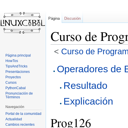
Página
Discusión
Curso de Prog
<
Curso de Program
Página principal
HowTos
Ir
Ir
Operadores de B
TipsAndTricks
a
a
Presentaciones
la
la
Proyectos
Resultado
navegación
búsqueda
Cursos
PythonCabal
Pronunciación de
Términos
Explicación
Navegación
Portal de la comunidad
Prog126
Actualidad
Cambios recientes