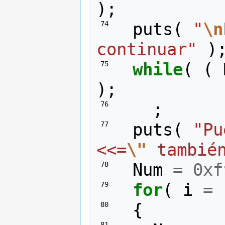
);
puts
(
"
\n
 74 
continuar"
)
while
(
(
 75 
);
;
 76 
puts
(
"Pu
 77 
<<=
\"
 tambié
Num
=
0xf
 78 
for
(
i
=
 79 
{
 80 
 81 