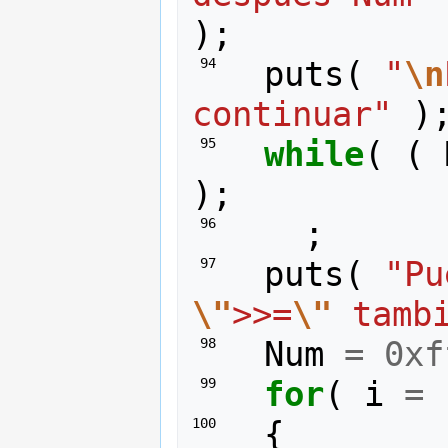
);
puts
(
"
\n
 94 
continuar"
)
while
(
(
 95 
);
;
 96 
puts
(
 97 
\"
>>=
\"
 tamb
Num
=
0xf
 98 
for
(
i
=
 99 
{
100 