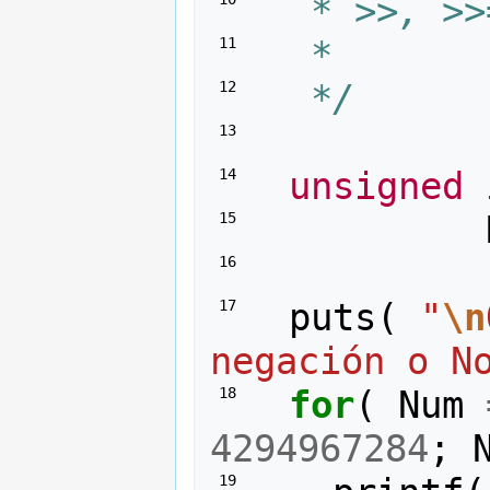
   * >>, >>
   *
 11 
   */
 12 
 13 
unsigned
 14 
 15 
 16 
puts
(
"
\n
 17 
negación o N
for
(
Num
 18 
4294967284
;
 19 