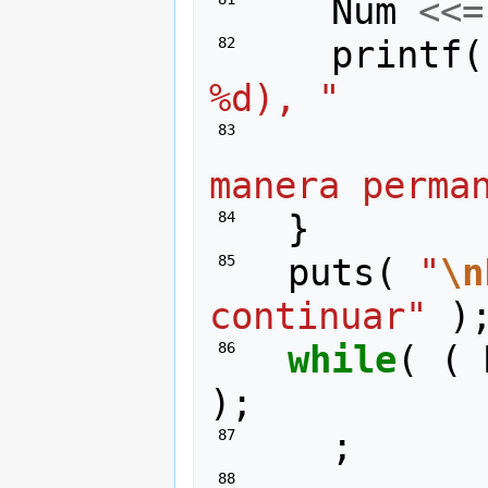
Num
<<=
printf
(
 82 
%d), "
 83 
manera perma
}
 84 
puts
(
"
\n
 85 
continuar"
)
while
(
(
 86 
);
;
 87 
 88 