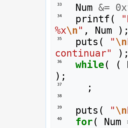
Num
&=
0x
 33 
printf
(
"
 34 
%x
\n
"
,
Num
)
puts
(
"
\n
 35 
continuar"
)
while
(
(
 36 
);
;
 37 
 38 
puts
(
"
\n
 39 
for
(
Num
 40 