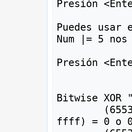
Presión <Ente
Puedes usar e
Num |= 5 nos 
Presión <Ente
Bitwise XOR "
	(65535 ^ 65535) o (ffff ^ 
ffff) = 0 o 0