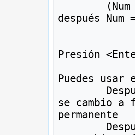
	(Num << 3) Nos da fffffff8 y 
después Num =
Presión <Ente
Puedes usar e
        Después de (Num <<= 1), Num 
se cambio a f
permanente

        Después de (Num <<= 2), Num 