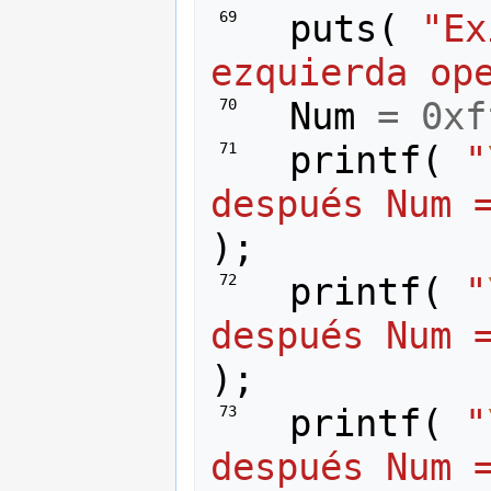
puts
(
"Ex
 69 
ezquierda op
Num
=
0xf
 70 
printf
(
"
 71 
después Num 
);
printf
(
"
 72 
después Num 
);
printf
(
"
 73 
después Num 