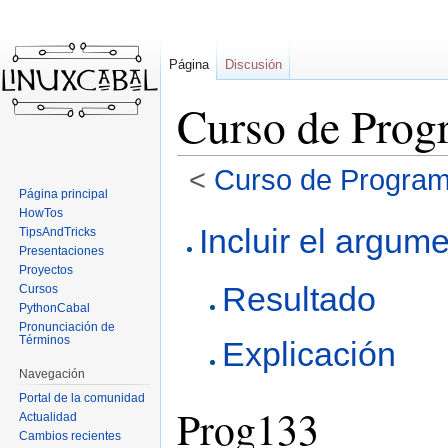
Página
Discusión
Curso de Prog
<
Curso de Program
Página principal
HowTos
Ir
Ir
Incluir el argu
TipsAndTricks
a
a
Presentaciones
la
la
Proyectos
Resultado
navegación
búsqueda
Cursos
PythonCabal
Pronunciación de
Términos
Explicación
Navegación
Portal de la comunidad
Prog133
Actualidad
Cambios recientes