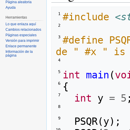
Página aleatoria
Ayuda
#include
<s
 1 
Herramientas
Lo que enlaza aquí
 2 
Cambios relacionados
Páginas especiales
#define PSQ
 3 
Versión para imprimir
Enlace permanente
de " #x " is
Información de la
página
 4 
int
main
(
vo
 5 
{
 6 
int
y
=
5
 7 
 8 
PSQR
(
y
);
 9 
10 