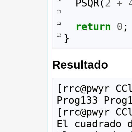
PSQR
(
2
+
11 
return
0
;
12 
}
13 
Resultado
[rrc@pwyr CCl
Prog133 Prog1
[rrc@pwyr CCl
El cuadrado d