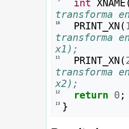
int
XNAME
transforma e
PRINT_XN
(
10 
transforma en
x1);
PRINT_XN
(
11 
transforma en
x2);
return
0
;
12 
}
13 