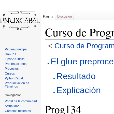
Página
Discusión
Curso de Prog
<
Curso de Program
Página principal
HowTos
Ir
Ir
El glue preproc
TipsAndTricks
a
a
Presentaciones
la
la
Proyectos
Resultado
navegación
búsqueda
Cursos
PythonCabal
Pronunciación de
Términos
Explicación
Navegación
Portal de la comunidad
Prog134
Actualidad
Cambios recientes