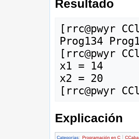
Resultado
[rrc@pwyr CCl
Prog134 Prog1
[rrc@pwyr CCl
x1 = 14

x2 = 20

Explicación
Categorías
:
Programación en C
CCaba