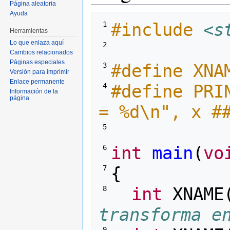
Página aleatoria
Ayuda
#include
<s
 1 
Herramientas
Lo que enlaza aquí
 2 
Cambios relacionados
Páginas especiales
#define XNA
 3 
Versión para imprimir
Enlace permanente
#define PRI
 4 
Información de la
página
= %d\n", x #
 5 
int
main
(
vo
 6 
{
 7 
int
XNAME
 8 
transforma e
 9 