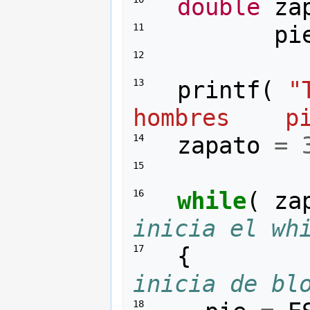
double
za
pi
11 
12 
printf
(
"
13 
hombres    p
zapato
=
14 
15 
while
(
za
16 
inicia el wh
{
17 
inicia de bl
18 