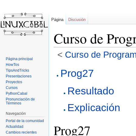
Página
Discusión
Curso de Prog
<
Curso de Program
Página principal
HowTos
Ir
Ir
Prog27
TipsAndTricks
a
a
Presentaciones
la
la
Proyectos
Resultado
navegación
búsqueda
Cursos
PythonCabal
Pronunciación de
Términos
Explicación
Navegación
Portal de la comunidad
Prog27
Actualidad
Cambios recientes