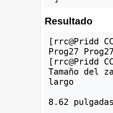
Resultado
[rrc@Pridd CC
Prog27 Prog27
[rrc@Pridd CC
Tamaño del zapap
largo

               
8.62 pulgadas
               