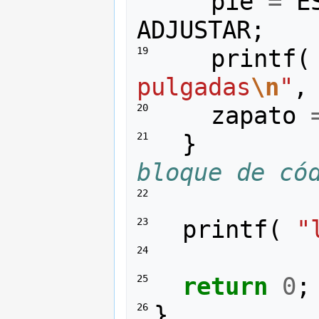
pie
=
E
ADJUSTAR
;
printf
(
19 
pulgadas
\n
"
,
zapato
20 
}
21 
bloque de có
22 
printf
(
"
23 
24 
return
0
;
25 
}
26 