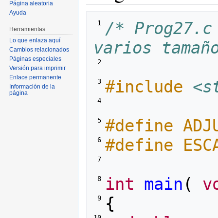
Página aleatoria
Ayuda
/* Prog27.c
 1 
Herramientas
Lo que enlaza aquí
varios tamañ
Cambios relacionados
Páginas especiales
 2 
Versión para imprimir
Enlace permanente
#include
<s
 3 
Información de la
página
 4 
#define ADJ
 5 
#define ESC
 6 
 7 
int
main
(
v
 8 
{
 9 
10 