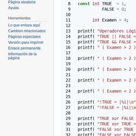
Página aleatoria
 8 
const
int
TRUE
=
1
,
Ayuda
 9 
FALSE
=
0
;
10 
Herramientas
11 
int
Examen
=
4
;
12 
Lo que enlaza aquí
13 
printf
(
"Operadores Lógi
Cambios relacionados
14 
printf
(
"TRUE || FALSE =
Páginas especiales
15 
printf
(
"TRUE && FALSE =
Versión para imprimir
16 
printf
(
" ( Examen > 2 )
Enlace permanente
17 
Información de la
18 
printf
(
" ( Examen > 2 )
página
19 
20 
printf
(
" ( Examen > 2 )
21 
22 
printf
(
" ( Examen > 2 )
23 
24 
printf
(
" ( Examen < 2 )
25 
26 
printf
(
"!TRUE = |%i|
\n
"
27 
printf
(
"!FALSE = |%i|
\n
28 
29 
printf
(
"TRUE xor FALSE 
30 
printf
(
"TRUE xor TRUE =
31 
printf
(
"FALSE xor TRUE 
32 
printf
(
"FALSE xor FALSE