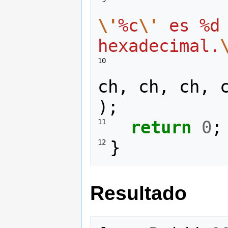
\'
%c
\'
 es %d 
hexadecimal.
10 
ch
,
ch
,
ch
,
);
return
0
;
11 
}
12 
Resultado