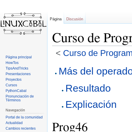
Página
Discusión
Curso de Prog
<
Curso de Program
Página principal
HowTos
Ir
Ir
Más del operado
TipsAndTricks
a
a
Presentaciones
la
la
Proyectos
Resultado
navegación
búsqueda
Cursos
PythonCabal
Pronunciación de
Términos
Explicación
Navegación
Portal de la comunidad
Prog46
Actualidad
Cambios recientes