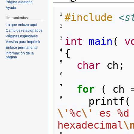
Página aleatoria
Ayuda
#include
<s
 1 
Herramientas
Lo que enlaza aquí
 2 
Cambios relacionados
Páginas especiales
int
main
(
v
 3 
Versión para imprimir
Enlace permanente
{
 4 
Información de la
página
char
ch
;
 5 
 6 
for
(
ch
 7 
printf
(
 8 
\'
%c
\'
 es %d 
hexadecimal
\
 9 