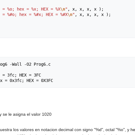
 = %o; hex = %x; HEX = %X
\n
"
,
x
,
x
,
x
,
x
);
 = %#o; hex = %#x; HEX = %#X
\n
"
,
x
,
x
,
x
,
x
);
og6 -Wall -O2 Prog6.c 

 = 3fc; HEX = 3FC

 y se le asigna el valor 1020
estra los valores en notacion decimal con signo "%d", octal "%o", y h