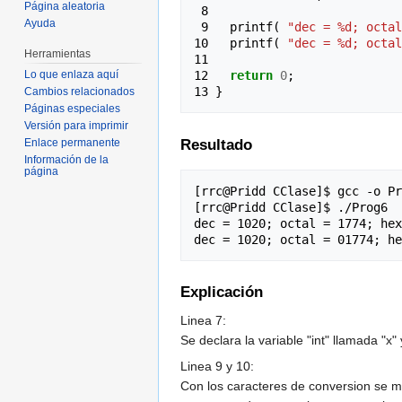
Página aleatoria
 8 
Ayuda
 9 
printf
(
"dec = %d; octal
10 
printf
(
"dec = %d; octal
Herramientas
11 
12 
return
0
;
Lo que enlaza aquí
13 
}
Cambios relacionados
Páginas especiales
Versión para imprimir
Resultado
Enlace permanente
Información de la
página
[rrc@Pridd CClase]$ gcc -o Pr
[rrc@Pridd CClase]$ ./Prog6

dec = 1020; octal = 1774; hex
Explicación
Linea 7:
Se declara la variable "int" llamada "x"
Linea 9 y 10:
Con los caracteres de conversion se mu