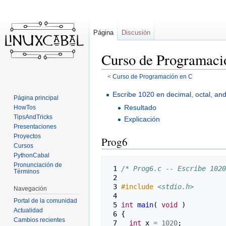
Página
Discusión
Curso de Programaci
<
Curso de Programación en C
Ir
Ir
Escribe 1020 en decimal, octal, and
Página principal
a
a
Resultado
HowTos
la
la
TipsAndTricks
Explicación
navegación
búsqueda
Presentaciones
Proyectos
Prog6
Cursos
PythonCabal
Pronunciación de
 1 
/* Prog6.c -- Escribe 1020
Términos
 2 
 3 
#include
<stdio.h>
Navegación
 4 
Portal de la comunidad
 5 
int
main
(
void
)
Actualidad
 6 
{
Cambios recientes
 7 
int
x
=
1020
;