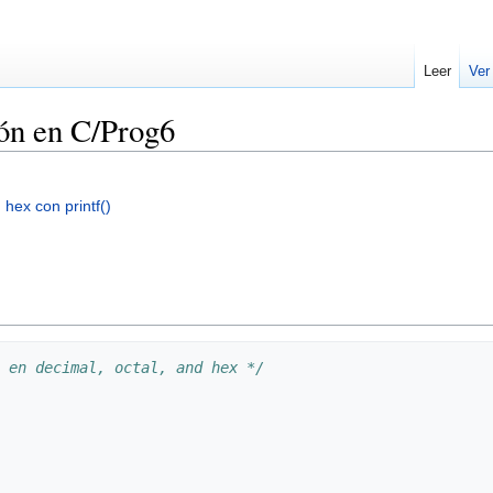
Leer
Ver
ón en C/Prog6
 hex con printf()
 en decimal, octal, and hex */