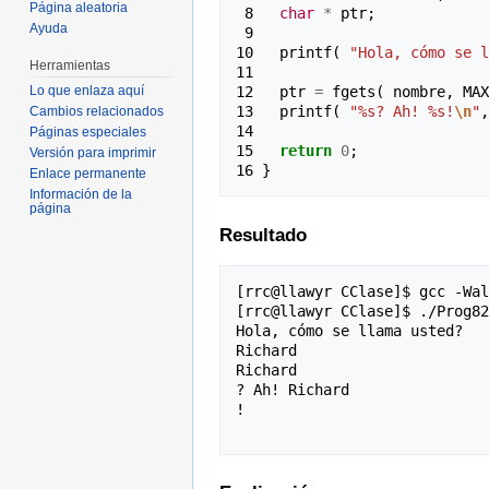
Página aleatoria
 8 
char
*
ptr
;
Ayuda
 9 
10 
printf
(
"Hola, cómo se l
Herramientas
11 
12 
ptr
=
fgets
(
nombre
,
MAX
Lo que enlaza aquí
13 
printf
(
"%s? Ah! %s!
\n
"
,
Cambios relacionados
14 
Páginas especiales
15 
return
0
;
Versión para imprimir
16 
}
Enlace permanente
Información de la
página
Resultado
[rrc@llawyr CClase]$ gcc -Wal
[rrc@llawyr CClase]$ ./Prog82

Hola, cómo se llama usted?

Richard

Richard

? Ah! Richard

!
