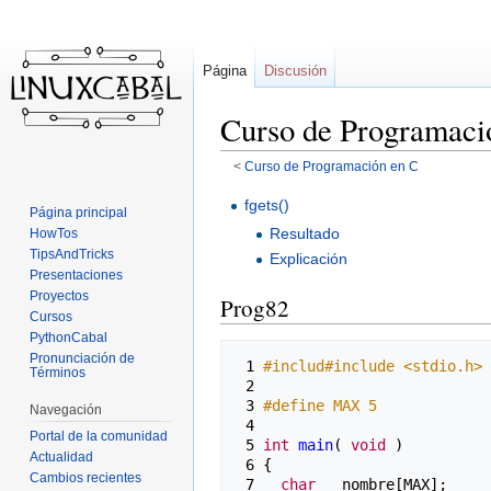
Página
Discusión
Curso de Programaci
<
Curso de Programación en C
Ir
Ir
fgets()
Página principal
a
a
Resultado
HowTos
la
la
TipsAndTricks
Explicación
navegación
búsqueda
Presentaciones
Proyectos
Prog82
Cursos
PythonCabal
Pronunciación de
 1 
#includ#include <stdio.h>
Términos
 2 
 3 
#define MAX 5
Navegación
 4 
Portal de la comunidad
 5 
int
main
(
void
)
Actualidad
 6 
{
Cambios recientes
 7 
char
nombre
[
MAX
];