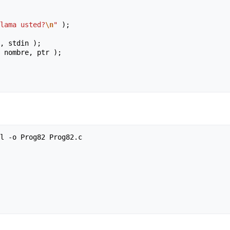
lama usted?
\n
"
);
,
stdin
);
nombre
,
ptr
);
l -o Prog82 Prog82.c
