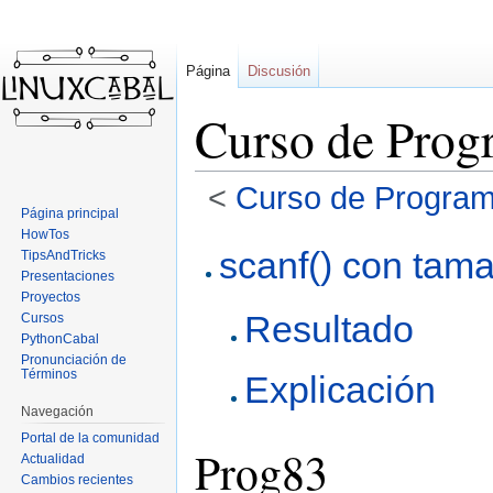
Página
Discusión
Curso de Prog
<
Curso de Program
Página principal
HowTos
Ir
Ir
scanf() con tam
TipsAndTricks
a
a
Presentaciones
la
la
Proyectos
Resultado
navegación
búsqueda
Cursos
PythonCabal
Pronunciación de
Términos
Explicación
Navegación
Portal de la comunidad
Prog83
Actualidad
Cambios recientes