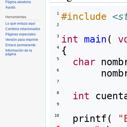
Página aleatoria
Ayuda
#include
<s
 1 
Herramientas
Lo que enlaza aquí
 2 
Cambios relacionados
Páginas especiales
int
main
(
v
 3 
Versión para imprimir
Enlace permanente
{
 4 
Información de la
página
char
nomb
 5 
nomb
 6 
 7 
int
cuent
 8 
 9 
printf
(
"
10 