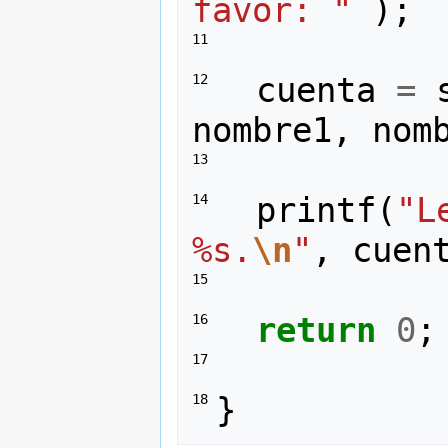
favor: "
);
11 
cuenta
=
12 
nombre1
,
nom
13 
printf
(
"L
14 
%s.
\n
"
,
cuen
15 
return
0
;
16 
17 
}
18 