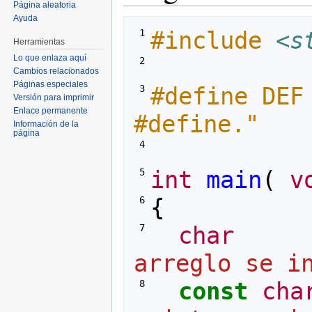
Página aleatoria
Ayuda
#include
<s
 1 
Herramientas
Lo que enlaza aquí
 2 
Cambios relacionados
Páginas especiales
#define DEF 
 3 
Versión para imprimir
Enlace permanente
#define."
Información de la
página
 4 
int
main
(
v
 5 
{
 6 
char
 7 
arreglo se i
const
cha
 8 