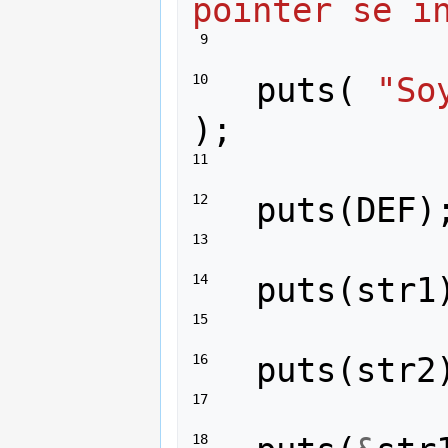
pointer se i
 9 
puts
(
"So
10 
);
11 
puts
(
DEF
)
12 
13 
puts
(
str1
14 
15 
puts
(
str2
16 
17 
18 