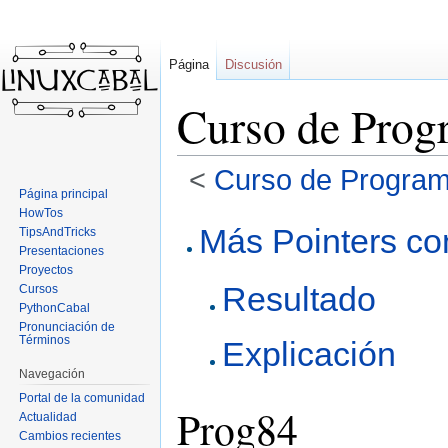
Página
Discusión
Curso de Prog
<
Curso de Program
Página principal
HowTos
Ir
Ir
Más Pointers con
TipsAndTricks
a
a
Presentaciones
la
la
Proyectos
Resultado
navegación
búsqueda
Cursos
PythonCabal
Pronunciación de
Términos
Explicación
Navegación
Portal de la comunidad
Prog84
Actualidad
Cambios recientes