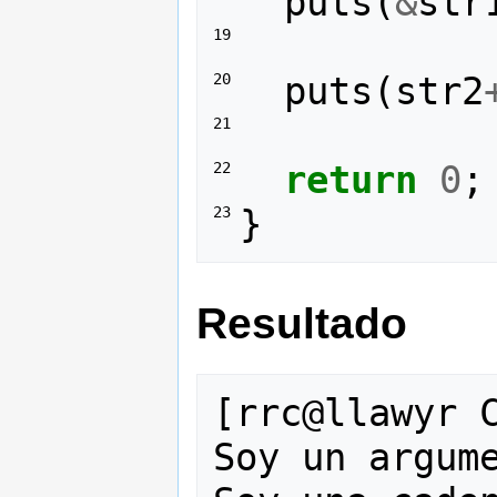
puts
(
&
str
19 
puts
(
str2
20 
21 
return
0
;
22 
}
23 
Resultado
[rrc@llawyr C
Soy un argume