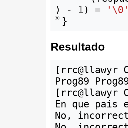
)
-
1
)
=
'\0
}
30 
Resultado
[rrc@llawyr C
Prog89 Prog89
[rrc@llawyr C
En que pais e
No, incorrect
No, incorrect