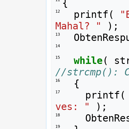
{
printf
(
"
12 
Mahal? "
);
ObtenResp
13 
14 
while
(
st
15 
//strcmp(): 
{
16 
printf
(
17 
ves: "
);
ObtenRe
18 
19 