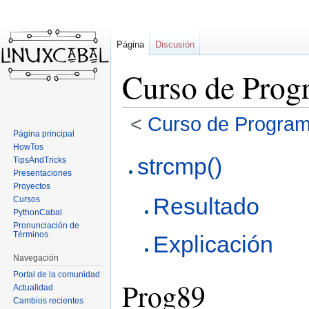
Página
Discusión
Curso de Prog
<
Curso de Program
Página principal
HowTos
Ir
Ir
strcmp()
TipsAndTricks
a
a
Presentaciones
la
la
Proyectos
Resultado
navegación
búsqueda
Cursos
PythonCabal
Pronunciación de
Términos
Explicación
Navegación
Portal de la comunidad
Prog89
Actualidad
Cambios recientes