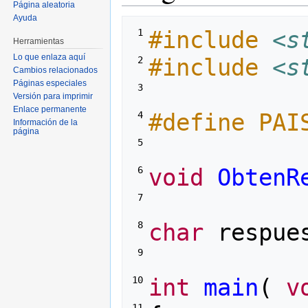
Página aleatoria
Ayuda
#include
<s
 1 
Herramientas
Lo que enlaza aquí
#include
<s
 2 
Cambios relacionados
Páginas especiales
 3 
Versión para imprimir
Enlace permanente
#define PAI
 4 
Información de la
página
 5 
void
ObtenR
 6 
 7 
char
respue
 8 
 9 
int
main
(
v
10 
11 