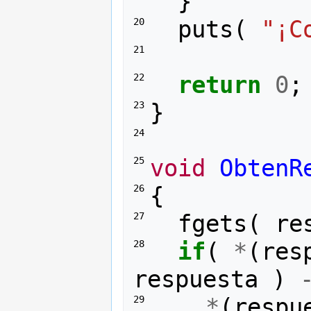
}
puts
(
"¡C
20 
21 
return
0
;
22 
}
23 
24 
void
ObtenR
25 
{
26 
fgets
(
re
27 
if
(
*
(
res
28 
respuesta
)
*
(
respu
29 