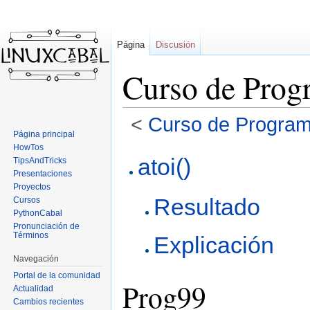
Página
Discusión
Curso de Prog
<
Curso de Program
Página principal
HowTos
Ir
Ir
atoi()
TipsAndTricks
a
a
Presentaciones
la
la
Proyectos
Resultado
navegación
búsqueda
Cursos
PythonCabal
Pronunciación de
Términos
Explicación
Navegación
Portal de la comunidad
Prog99
Actualidad
Cambios recientes