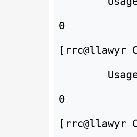
	Usage: ./Prog99 n

		n = Número positi
0

[rrc@llawyr C
	Usage: ./Prog99 n

		n = Número positi
0

[rrc@llawyr C