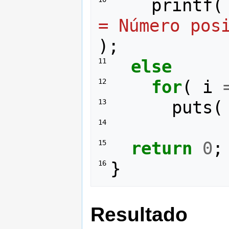
printf
(
= Número pos
);
else
11 
for
(
i
12 
puts
(
13 
14 
return
0
;
15 
}
16 
Resultado