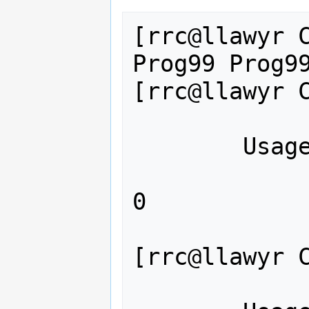
[rrc@llawyr C
Prog99 Prog99
[rrc@llawyr C
	Usage: ./Prog99 n

		n = Número positi
0

[rrc@llawyr C