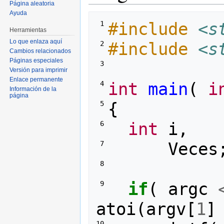
Página aleatoria
Ayuda
#include
<s
 1 
Herramientas
Lo que enlaza aquí
#include
<s
 2 
Cambios relacionados
Páginas especiales
 3 
Versión para imprimir
Enlace permanente
int
main
(
i
 4 
Información de la
página
{
 5 
int
i
,
 6 
Veces
 7 
 8 
if
(
argc
 9 
atoi
(
argv
[
1
]
10 