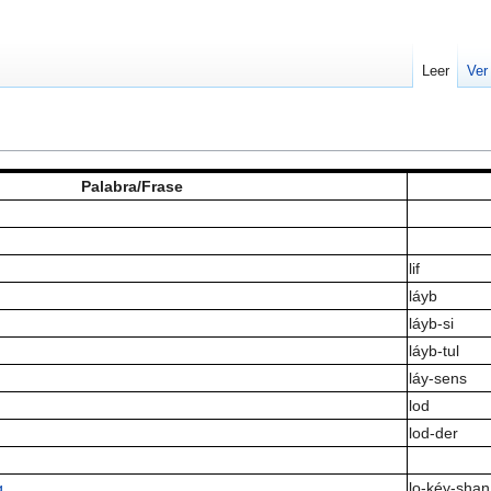
Leer
Ver
Palabra/Frase
lif
láyb
láyb-si
láyb-tul
láy-sens
lod
lod-der
g
lo-kéy-shan