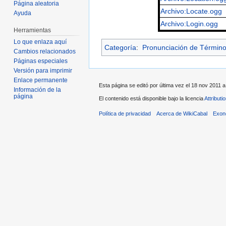
Página aleatoria
Archivo:Locate.ogg
Ayuda
Archivo:Login.ogg
Herramientas
Lo que enlaza aquí
Categoría
:
Pronunciación de Términ
Cambios relacionados
Páginas especiales
Versión para imprimir
Enlace permanente
Esta página se editó por última vez el 18 nov 2011 a
Información de la
página
El contenido está disponible bajo la licencia
Attribut
Política de privacidad
Acerca de WikiCabal
Exon