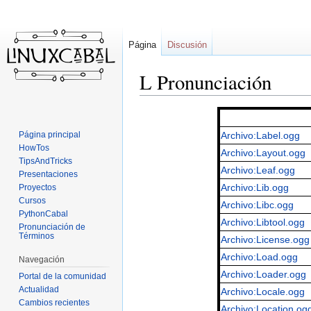
Página
Discusión
L Pronunciación
Ir
Ir
a
a
Página principal
Archivo:Label.ogg
la
la
HowTos
Archivo:Layout.ogg
navegación
búsqueda
TipsAndTricks
Archivo:Leaf.ogg
Presentaciones
Archivo:Lib.ogg
Proyectos
Cursos
Archivo:Libc.ogg
PythonCabal
Archivo:Libtool.ogg
Pronunciación de
Términos
Archivo:License.ogg
Archivo:Load.ogg
Navegación
Archivo:Loader.ogg
Portal de la comunidad
Actualidad
Archivo:Locale.ogg
Cambios recientes
Archivo:Location.og