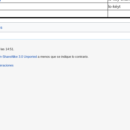
lo-kéyt
os
 las 14:51.
ion-ShareAlike 3.0 Unported
a menos que se indique lo contrario.
eraciones