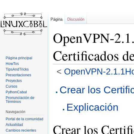
Página
Discusión
OpenVPN-2.1.
Certificados d
Página principal
HowTos
<
OpenVPN-2.1.1H
TipsAndTricks
Presentaciones
Proyectos
Ir
Ir
Crear los Certif
Cursos
a
a
PythonCabal
la
la
Pronunciación de
Términos
Explicación
navegación
búsqueda
Navegación
Portal de la comunidad
Crear los Certif
Actualidad
Cambios recientes