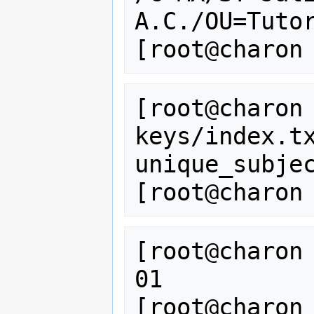
A.C./OU=Tuto
[root@charon 
keys/index.tx
unique_subjec
[root@charon 
01
