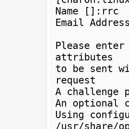
Name []:rrc

Email Address
Please enter 
attributes

to be sent wi
request

A challenge p
An optional c
Using configu
/usr/share/o