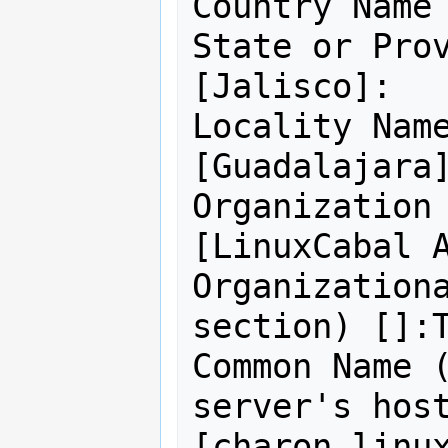
Country Name 
State or Prov
[Jalisco]:

Locality Name
[Guadalajara]
Organization 
[LinuxCabal A
Organizationa
section) []:T
Common Name (
server's host
[charon.linux