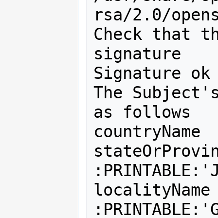
rsa/2.0/opens
Check that th
signature

Signature ok

The Subject's
as follows

countryName  
stateOrProvinc
:PRINTABLE:'J
localityName          
:PRINTABLE:'G