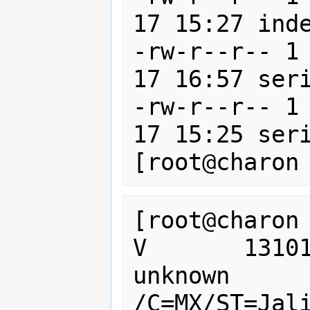
17 15:27 inde
-rw-r--r-- 1
17 16:57 seri
-rw-r--r-- 1
17 15:25 seri
[root@charon 
V	131017215727Z		00	
unknown	
/C=MX/ST=Jali