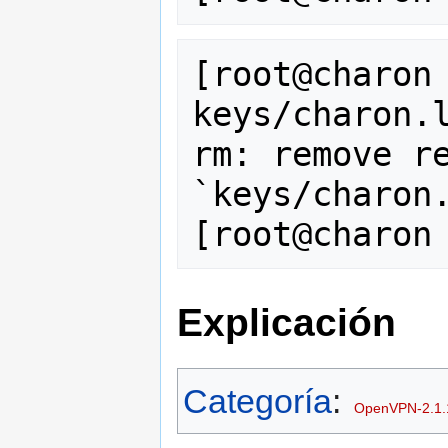
[root@charon 
keys/charon.l
rm: remove re
`keys/charon.
Explicación
Categoría
:
OpenVPN-2.1