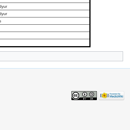
dyur
dyur
s