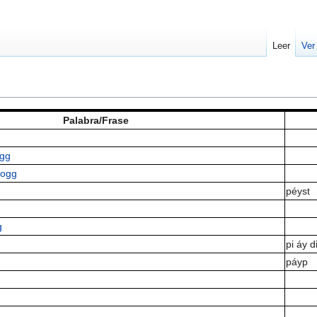
Leer
Ver
Palabra/Frase
ogg
.ogg
péyst
g
pi áy d
páyp