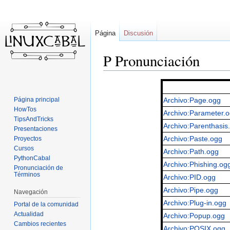
Página
Discusión
P Pronunciación
Ir
Ir
a
a
Página principal
Archivo:Page.ogg
la
la
HowTos
Archivo:Parameter.
navegación
búsqueda
TipsAndTricks
Archivo:Parenthasis
Presentaciones
Archivo:Paste.ogg
Proyectos
Cursos
Archivo:Path.ogg
PythonCabal
Archivo:Phishing.og
Pronunciación de
Términos
Archivo:PID.ogg
Archivo:Pipe.ogg
Navegación
Archivo:Plug-in.ogg
Portal de la comunidad
Actualidad
Archivo:Popup.ogg
Cambios recientes
Archivo:POSIX.ogg