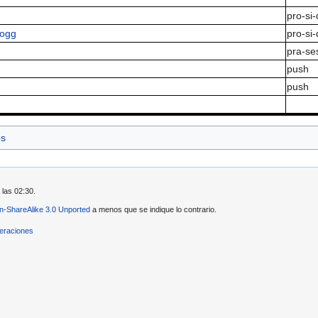
pro-si-
.ogg
pro-si-
pra-se
push
push
os
 las 02:30.
ion-ShareAlike 3.0 Unported
a menos que se indique lo contrario.
eraciones