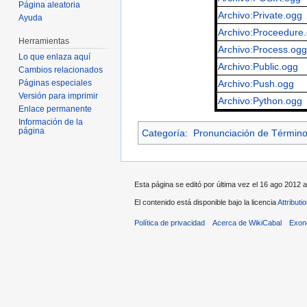
Página aleatoria
Archivo:Private.ogg
Ayuda
Archivo:Proceedure
Herramientas
Archivo:Process.ogg
Lo que enlaza aquí
Archivo:Public.ogg
Cambios relacionados
Páginas especiales
Archivo:Push.ogg
Versión para imprimir
Archivo:Python.ogg
Enlace permanente
Información de la
página
Categoría
:
Pronunciación de Términ
Esta página se editó por última vez el 16 ago 2012 a
El contenido está disponible bajo la licencia
Attribut
Política de privacidad
Acerca de WikiCabal
Exon