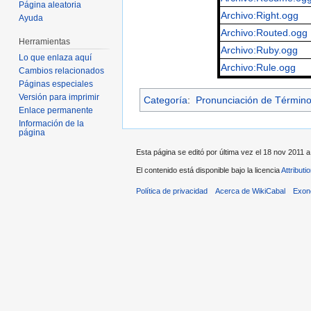
Página aleatoria
Archivo:Right.ogg
Ayuda
Archivo:Routed.ogg
Herramientas
Archivo:Ruby.ogg
Lo que enlaza aquí
Archivo:Rule.ogg
Cambios relacionados
Páginas especiales
Versión para imprimir
Categoría
:
Pronunciación de Términ
Enlace permanente
Información de la
página
Esta página se editó por última vez el 18 nov 2011 a
El contenido está disponible bajo la licencia
Attribut
Política de privacidad
Acerca de WikiCabal
Exon