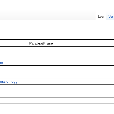
Leer
Ver
Palabra/Frase
gg
ression.ogg
g
g
g