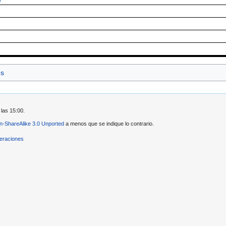
os
 las 15:00.
ion-ShareAlike 3.0 Unported
a menos que se indique lo contrario.
eraciones