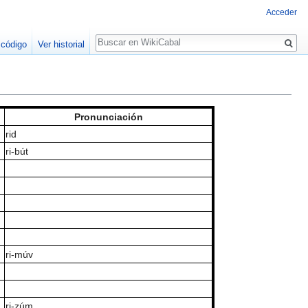
Acceder
Buscar
 código
Ver historial
Pronunciación
rid
ri-bút
ri-múv
ri-zúm