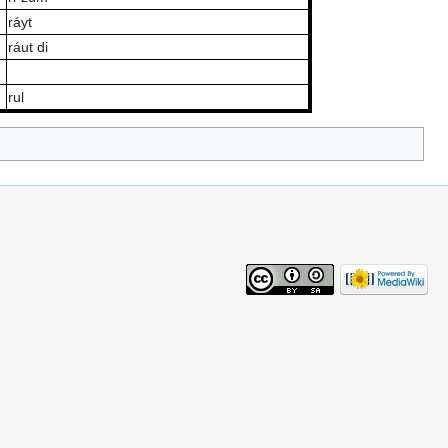
ráyt
ráut di
rul