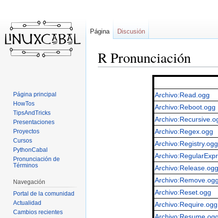
Página
Discusión
R Pronunciación
Ir
Ir
a
a
Página principal
Archivo:Read.ogg
la
la
HowTos
Archivo:Reboot.ogg
navegación
búsqueda
TipsAndTricks
Archivo:Recursive.o
Presentaciones
Archivo:Regex.ogg
Proyectos
Cursos
Archivo:Registry.ogg
PythonCabal
Archivo:RegularExp
Pronunciación de
Términos
Archivo:Release.og
Archivo:Remove.og
Navegación
Archivo:Reset.ogg
Portal de la comunidad
Actualidad
Archivo:Require.ogg
Cambios recientes
Archivo:Resume.og