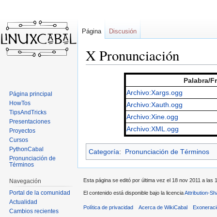
Página
Discusión
X Pronunciación
Ir
Ir
Palabra/F
a
a
Archivo:Xargs.ogg
Página principal
la
la
HowTos
Archivo:Xauth.ogg
navegación
búsqueda
TipsAndTricks
Archivo:Xine.ogg
Presentaciones
Archivo:XML.ogg
Proyectos
Cursos
PythonCabal
Categoría
:
Pronunciación de Términos
Pronunciación de
Términos
Esta página se editó por última vez el 18 nov 2011 a las 
Navegación
Portal de la comunidad
El contenido está disponible bajo la licencia
Attribution-S
Actualidad
Política de privacidad
Acerca de WikiCabal
Exonerac
Cambios recientes