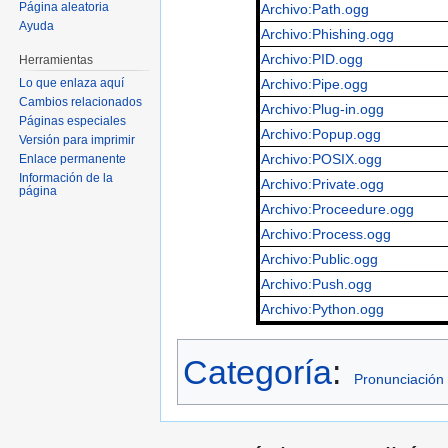
Página aleatoria
Archivo:Path.ogg
Ayuda
Archivo:Phishing.ogg
Archivo:PID.ogg
Herramientas
Archivo:Pipe.ogg
Lo que enlaza aquí
Cambios relacionados
Archivo:Plug-in.ogg
Páginas especiales
Archivo:Popup.ogg
Versión para imprimir
Archivo:POSIX.ogg
Enlace permanente
Información de la
Archivo:Private.ogg
página
Archivo:Proceedure.ogg
Archivo:Process.ogg
Archivo:Public.ogg
Archivo:Push.ogg
Archivo:Python.ogg
Categoría
:
Pronunciación