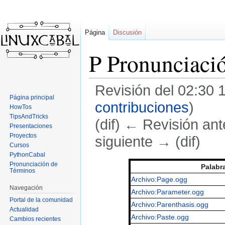
Página
Discusión
P Pronunciaci
Revisión del 02:30
Página principal
contribuciones
)
HowTos
TipsAndTricks
(dif) ← Revisión ante
Presentaciones
Proyectos
siguiente → (dif)
Cursos
PythonCabal
Ir
Ir
Pronunciación de
Palabr
Términos
a
a
Archivo:Page.ogg
la
la
Navegación
Archivo:Parameter.ogg
navegación
búsqueda
Portal de la comunidad
Archivo:Parenthasis.ogg
Actualidad
Archivo:Paste.ogg
Cambios recientes